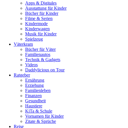
Apps & Digitales
Ausstattung für Kinder
Bücher für Kinder
Filme & Serien
Kindermode
Kinderwagen
Musik für Kinder
Spielzeug
Väterkram
Bücher für Väter
Familienautos
Technik & Gadgets
Videos
Daddylicious on Tour
Ratgeber
Ernährung
Erziehung
Familienleben
Finanzen
Gesundheit
Haustiere
KiTa & Schule
Vornamen für Kinder
Zitate & Sprüche
Reise