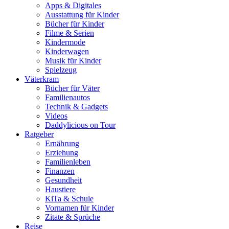
Apps & Digitales
Ausstattung für Kinder
Bücher für Kinder
Filme & Serien
Kindermode
Kinderwagen
Musik für Kinder
Spielzeug
Väterkram
Bücher für Väter
Familienautos
Technik & Gadgets
Videos
Daddylicious on Tour
Ratgeber
Ernährung
Erziehung
Familienleben
Finanzen
Gesundheit
Haustiere
KiTa & Schule
Vornamen für Kinder
Zitate & Sprüche
Reise