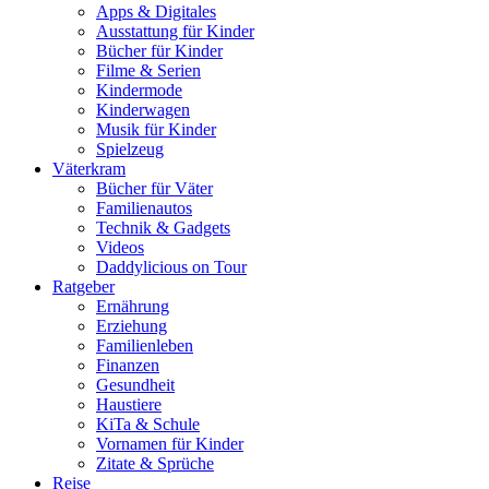
Apps & Digitales
Ausstattung für Kinder
Bücher für Kinder
Filme & Serien
Kindermode
Kinderwagen
Musik für Kinder
Spielzeug
Väterkram
Bücher für Väter
Familienautos
Technik & Gadgets
Videos
Daddylicious on Tour
Ratgeber
Ernährung
Erziehung
Familienleben
Finanzen
Gesundheit
Haustiere
KiTa & Schule
Vornamen für Kinder
Zitate & Sprüche
Reise