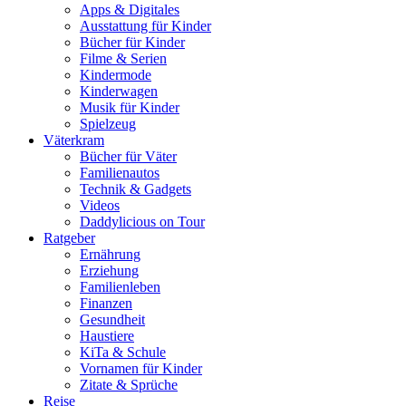
Apps & Digitales
Ausstattung für Kinder
Bücher für Kinder
Filme & Serien
Kindermode
Kinderwagen
Musik für Kinder
Spielzeug
Väterkram
Bücher für Väter
Familienautos
Technik & Gadgets
Videos
Daddylicious on Tour
Ratgeber
Ernährung
Erziehung
Familienleben
Finanzen
Gesundheit
Haustiere
KiTa & Schule
Vornamen für Kinder
Zitate & Sprüche
Reise