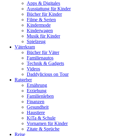
Apps & Digitales
Ausstattung für Kinder
Bücher für Kinder
Filme & Serien
Kindermode
Kinderwagen
Musik für Kinder
Spielzeug
Väterkram
Bücher für Väter
Familienautos
Technik & Gadgets
Videos
Daddylicious on Tour
Ratgeber
Ernährung
Erziehung
Familienleben
Finanzen
Gesundheit
Haustiere
KiTa & Schule
Vornamen für Kinder
Zitate & Sprüche
Reise