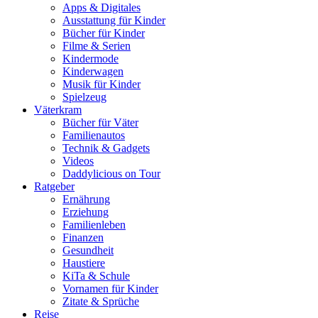
Apps & Digitales
Ausstattung für Kinder
Bücher für Kinder
Filme & Serien
Kindermode
Kinderwagen
Musik für Kinder
Spielzeug
Väterkram
Bücher für Väter
Familienautos
Technik & Gadgets
Videos
Daddylicious on Tour
Ratgeber
Ernährung
Erziehung
Familienleben
Finanzen
Gesundheit
Haustiere
KiTa & Schule
Vornamen für Kinder
Zitate & Sprüche
Reise