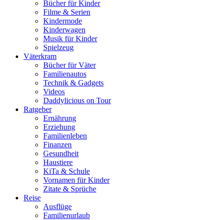
Bücher für Kinder
Filme & Serien
Kindermode
Kinderwagen
Musik für Kinder
Spielzeug
Väterkram
Bücher für Väter
Familienautos
Technik & Gadgets
Videos
Daddylicious on Tour
Ratgeber
Ernährung
Erziehung
Familienleben
Finanzen
Gesundheit
Haustiere
KiTa & Schule
Vornamen für Kinder
Zitate & Sprüche
Reise
Ausflüge
Familienurlaub