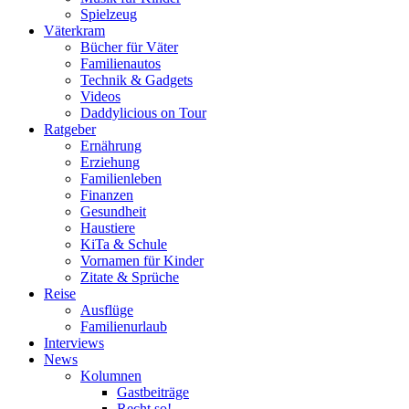
Spielzeug
Väterkram
Bücher für Väter
Familienautos
Technik & Gadgets
Videos
Daddylicious on Tour
Ratgeber
Ernährung
Erziehung
Familienleben
Finanzen
Gesundheit
Haustiere
KiTa & Schule
Vornamen für Kinder
Zitate & Sprüche
Reise
Ausflüge
Familienurlaub
Interviews
News
Kolumnen
Gastbeiträge
Recht so!