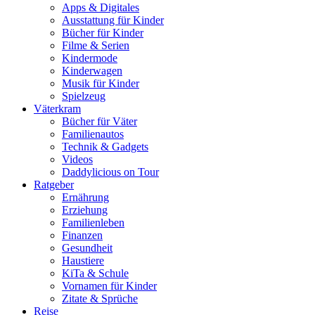
Apps & Digitales
Ausstattung für Kinder
Bücher für Kinder
Filme & Serien
Kindermode
Kinderwagen
Musik für Kinder
Spielzeug
Väterkram
Bücher für Väter
Familienautos
Technik & Gadgets
Videos
Daddylicious on Tour
Ratgeber
Ernährung
Erziehung
Familienleben
Finanzen
Gesundheit
Haustiere
KiTa & Schule
Vornamen für Kinder
Zitate & Sprüche
Reise