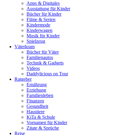
Apps & Digitales
Ausstattung für Kinder
Bücher für Kinder
Filme & Serien
Kindermode
Kinderwagen
Musik für Kinder
Spielzeug
Väterkram
Bücher für Väter
Familienautos
Technik & Gadgets
Videos
Daddylicious on Tour
Ratgeber
Ernährung
Erziehung
Familienleben
Finanzen
Gesundheit
Haustiere
KiTa & Schule
Vornamen für Kinder
Zitate & Sprüche
Reise