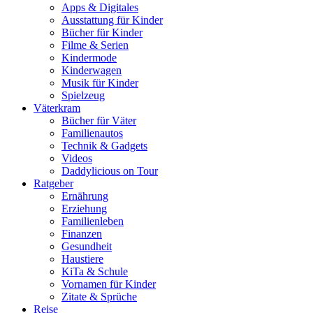
Apps & Digitales
Ausstattung für Kinder
Bücher für Kinder
Filme & Serien
Kindermode
Kinderwagen
Musik für Kinder
Spielzeug
Väterkram
Bücher für Väter
Familienautos
Technik & Gadgets
Videos
Daddylicious on Tour
Ratgeber
Ernährung
Erziehung
Familienleben
Finanzen
Gesundheit
Haustiere
KiTa & Schule
Vornamen für Kinder
Zitate & Sprüche
Reise