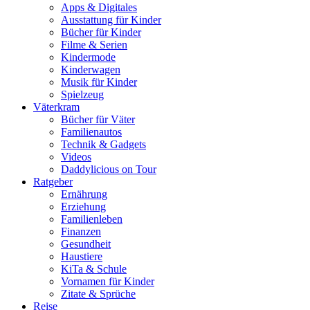
Apps & Digitales
Ausstattung für Kinder
Bücher für Kinder
Filme & Serien
Kindermode
Kinderwagen
Musik für Kinder
Spielzeug
Väterkram
Bücher für Väter
Familienautos
Technik & Gadgets
Videos
Daddylicious on Tour
Ratgeber
Ernährung
Erziehung
Familienleben
Finanzen
Gesundheit
Haustiere
KiTa & Schule
Vornamen für Kinder
Zitate & Sprüche
Reise