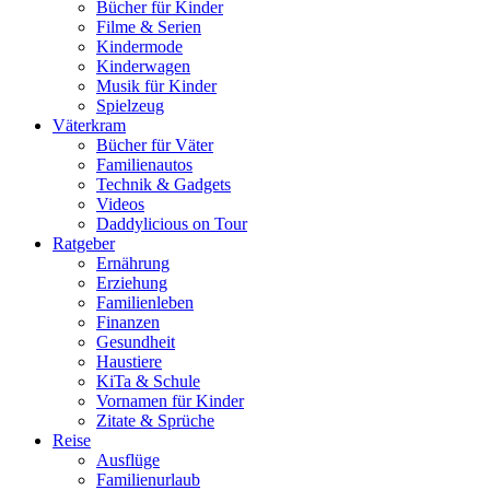
Bücher für Kinder
Filme & Serien
Kindermode
Kinderwagen
Musik für Kinder
Spielzeug
Väterkram
Bücher für Väter
Familienautos
Technik & Gadgets
Videos
Daddylicious on Tour
Ratgeber
Ernährung
Erziehung
Familienleben
Finanzen
Gesundheit
Haustiere
KiTa & Schule
Vornamen für Kinder
Zitate & Sprüche
Reise
Ausflüge
Familienurlaub