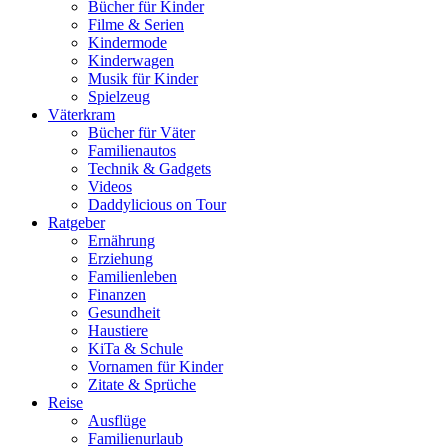
Bücher für Kinder
Filme & Serien
Kindermode
Kinderwagen
Musik für Kinder
Spielzeug
Väterkram
Bücher für Väter
Familienautos
Technik & Gadgets
Videos
Daddylicious on Tour
Ratgeber
Ernährung
Erziehung
Familienleben
Finanzen
Gesundheit
Haustiere
KiTa & Schule
Vornamen für Kinder
Zitate & Sprüche
Reise
Ausflüge
Familienurlaub