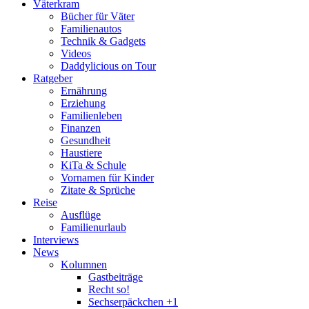
Väterkram
Bücher für Väter
Familienautos
Technik & Gadgets
Videos
Daddylicious on Tour
Ratgeber
Ernährung
Erziehung
Familienleben
Finanzen
Gesundheit
Haustiere
KiTa & Schule
Vornamen für Kinder
Zitate & Sprüche
Reise
Ausflüge
Familienurlaub
Interviews
News
Kolumnen
Gastbeiträge
Recht so!
Sechserpäckchen +1