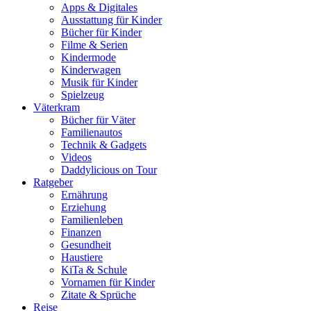
Apps & Digitales
Ausstattung für Kinder
Bücher für Kinder
Filme & Serien
Kindermode
Kinderwagen
Musik für Kinder
Spielzeug
Väterkram
Bücher für Väter
Familienautos
Technik & Gadgets
Videos
Daddylicious on Tour
Ratgeber
Ernährung
Erziehung
Familienleben
Finanzen
Gesundheit
Haustiere
KiTa & Schule
Vornamen für Kinder
Zitate & Sprüche
Reise