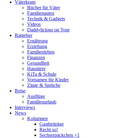
Väterkram
Bücher für Väter
Familienautos
Technik & Gadgets
Videos
Daddylicious on Tour
Ratgeber
Ernährung
Erziehung
Familienleben
Finanzen
Gesundheit
Haustiere
KiTa & Schule
Vornamen für Kinder
Zitate & Sprüche
Reise
Ausflüge
Familienurlaub
Interviews
News
Kolumnen
Gastbeiträge
Recht so!
Sechserpäckchen +1