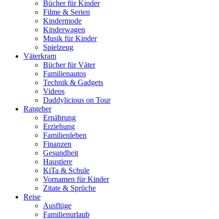
Bücher für Kinder
Filme & Serien
Kindermode
Kinderwagen
Musik für Kinder
Spielzeug
Väterkram
Bücher für Väter
Familienautos
Technik & Gadgets
Videos
Daddylicious on Tour
Ratgeber
Ernährung
Erziehung
Familienleben
Finanzen
Gesundheit
Haustiere
KiTa & Schule
Vornamen für Kinder
Zitate & Sprüche
Reise
Ausflüge
Familienurlaub