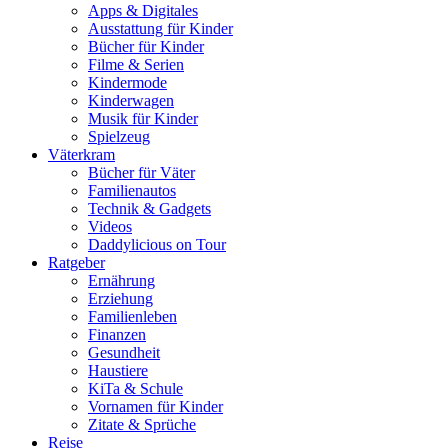
Apps & Digitales
Ausstattung für Kinder
Bücher für Kinder
Filme & Serien
Kindermode
Kinderwagen
Musik für Kinder
Spielzeug
Väterkram
Bücher für Väter
Familienautos
Technik & Gadgets
Videos
Daddylicious on Tour
Ratgeber
Ernährung
Erziehung
Familienleben
Finanzen
Gesundheit
Haustiere
KiTa & Schule
Vornamen für Kinder
Zitate & Sprüche
Reise