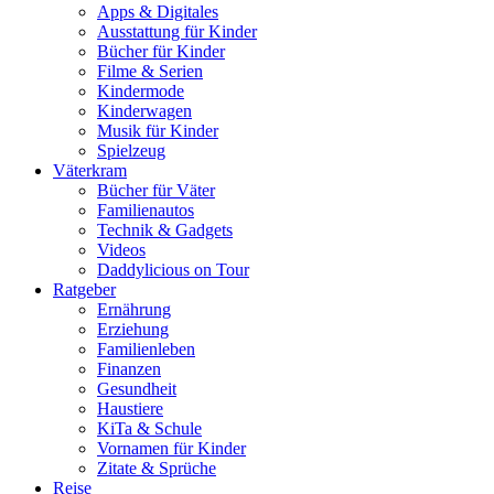
Apps & Digitales
Ausstattung für Kinder
Bücher für Kinder
Filme & Serien
Kindermode
Kinderwagen
Musik für Kinder
Spielzeug
Väterkram
Bücher für Väter
Familienautos
Technik & Gadgets
Videos
Daddylicious on Tour
Ratgeber
Ernährung
Erziehung
Familienleben
Finanzen
Gesundheit
Haustiere
KiTa & Schule
Vornamen für Kinder
Zitate & Sprüche
Reise