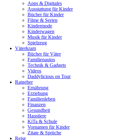
Apps & Digitales
Ausstattung für Kinder
Bücher für Kinder
Filme & Serien
Kindermode
Kinderwagen
Musik für Kinder
Spielzeug
Väterkram
Bücher für Väter
Familienautos
Technik & Gadgets
Videos
Daddylicious on Tour
Ratgeber
Ernährung
Erziehung
Familienleben
Finanzen
Gesundheit
Haustiere
KiTa & Schule
Vornamen für Kinder
Zitate & Sprüche
Reise