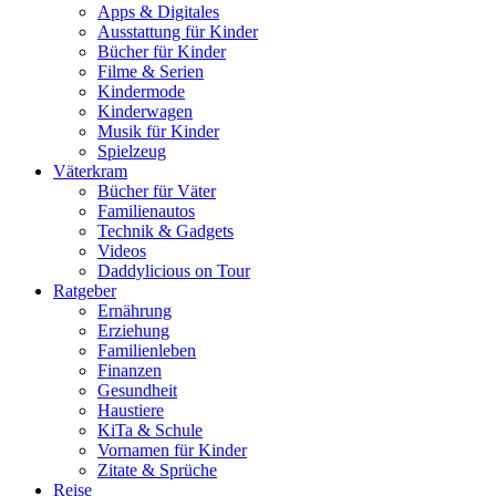
Apps & Digitales
Ausstattung für Kinder
Bücher für Kinder
Filme & Serien
Kindermode
Kinderwagen
Musik für Kinder
Spielzeug
Väterkram
Bücher für Väter
Familienautos
Technik & Gadgets
Videos
Daddylicious on Tour
Ratgeber
Ernährung
Erziehung
Familienleben
Finanzen
Gesundheit
Haustiere
KiTa & Schule
Vornamen für Kinder
Zitate & Sprüche
Reise