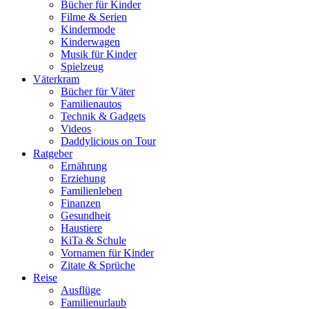
Bücher für Kinder
Filme & Serien
Kindermode
Kinderwagen
Musik für Kinder
Spielzeug
Väterkram
Bücher für Väter
Familienautos
Technik & Gadgets
Videos
Daddylicious on Tour
Ratgeber
Ernährung
Erziehung
Familienleben
Finanzen
Gesundheit
Haustiere
KiTa & Schule
Vornamen für Kinder
Zitate & Sprüche
Reise
Ausflüge
Familienurlaub