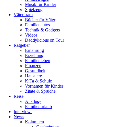
Musik für Kinder
Spielzeug
Väterkram
Bücher für Väter
Familienautos
Technik & Gadgets
Videos
Daddylicious on Tour
Ratgeber
Ernährung
Erziehung
Familienleben
Finanzen
Gesundheit
Haustiere
KiTa & Schule
Vornamen für Kinder
Zitate & Sprüche
Reise
Ausflüge
Familienurlaub
Interviews
News
Kolumnen
Gastbeiträge