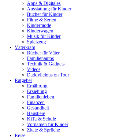
Apps & Digitales
Ausstattung für Kinder
Bücher für Kinder
Filme & Serien
Kindermode
Kinderwagen
Musik für Kinder
Spielzeug
Väterkram
Bücher für Väter
Familienautos
Technik & Gadgets
Videos
Daddylicious on Tour
Ratgeber
Ernährung
Erziehung
Familienleben
Finanzen
Gesundheit
Haustiere
KiTa & Schule
Vornamen für Kinder
Zitate & Sprüche
Reise