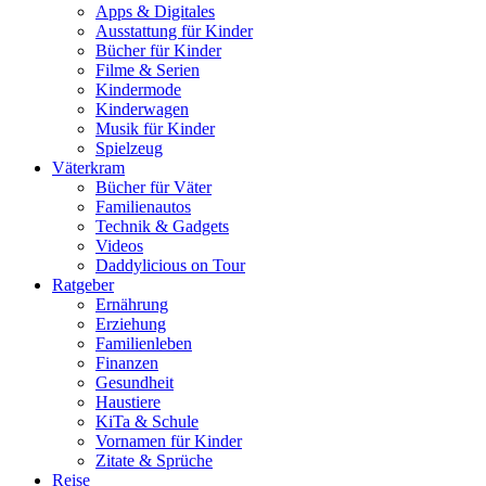
Apps & Digitales
Ausstattung für Kinder
Bücher für Kinder
Filme & Serien
Kindermode
Kinderwagen
Musik für Kinder
Spielzeug
Väterkram
Bücher für Väter
Familienautos
Technik & Gadgets
Videos
Daddylicious on Tour
Ratgeber
Ernährung
Erziehung
Familienleben
Finanzen
Gesundheit
Haustiere
KiTa & Schule
Vornamen für Kinder
Zitate & Sprüche
Reise