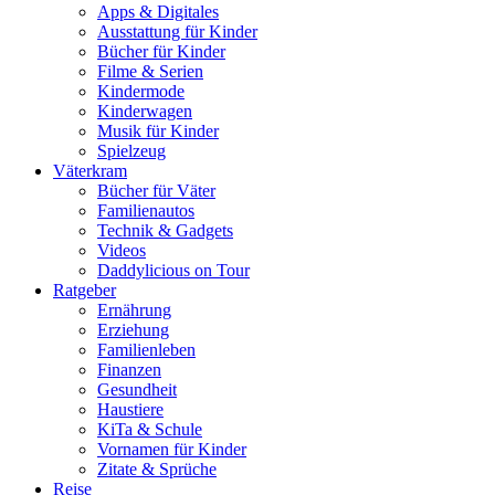
Apps & Digitales
Ausstattung für Kinder
Bücher für Kinder
Filme & Serien
Kindermode
Kinderwagen
Musik für Kinder
Spielzeug
Väterkram
Bücher für Väter
Familienautos
Technik & Gadgets
Videos
Daddylicious on Tour
Ratgeber
Ernährung
Erziehung
Familienleben
Finanzen
Gesundheit
Haustiere
KiTa & Schule
Vornamen für Kinder
Zitate & Sprüche
Reise