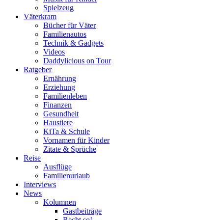
Spielzeug
Väterkram
Bücher für Väter
Familienautos
Technik & Gadgets
Videos
Daddylicious on Tour
Ratgeber
Ernährung
Erziehung
Familienleben
Finanzen
Gesundheit
Haustiere
KiTa & Schule
Vornamen für Kinder
Zitate & Sprüche
Reise
Ausflüge
Familienurlaub
Interviews
News
Kolumnen
Gastbeiträge
Recht so!