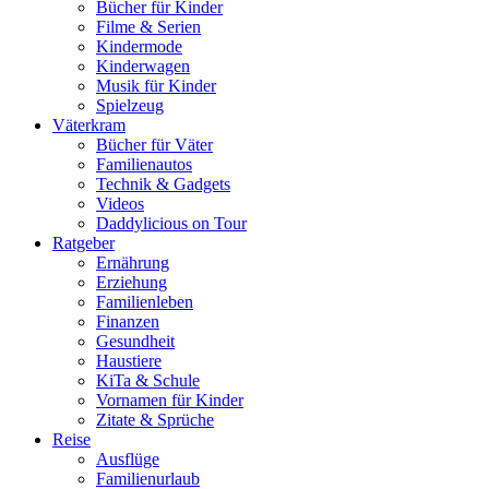
Bücher für Kinder
Filme & Serien
Kindermode
Kinderwagen
Musik für Kinder
Spielzeug
Väterkram
Bücher für Väter
Familienautos
Technik & Gadgets
Videos
Daddylicious on Tour
Ratgeber
Ernährung
Erziehung
Familienleben
Finanzen
Gesundheit
Haustiere
KiTa & Schule
Vornamen für Kinder
Zitate & Sprüche
Reise
Ausflüge
Familienurlaub