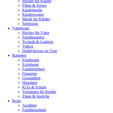
Bücher für Kinder
Filme & Serien
Kindermode
Kinderwagen
Musik für Kinder
Spielzeug
Väterkram
Bücher für Väter
Familienautos
Technik & Gadgets
Videos
Daddylicious on Tour
Ratgeber
Ernährung
Erziehung
Familienleben
Finanzen
Gesundheit
Haustiere
KiTa & Schule
Vornamen für Kinder
Zitate & Sprüche
Reise
Ausflüge
Familienurlaub