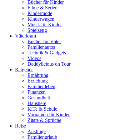
Bücher für Kinder
Filme & Serien
Kindermode
Kinderwagen
Musik für Kinder
Spielzeug
Väterkram
Bücher für Väter
Familienautos
Technik & Gadgets
Videos
Daddylicious on Tour
Ratgeber
Ernährung
Erziehung
Familienleben
Finanzen
Gesundheit
Haustiere
KiTa & Schule
Vornamen für Kinder
Zitate & Sprüche
Reise
Ausflüge
Familienurlaub