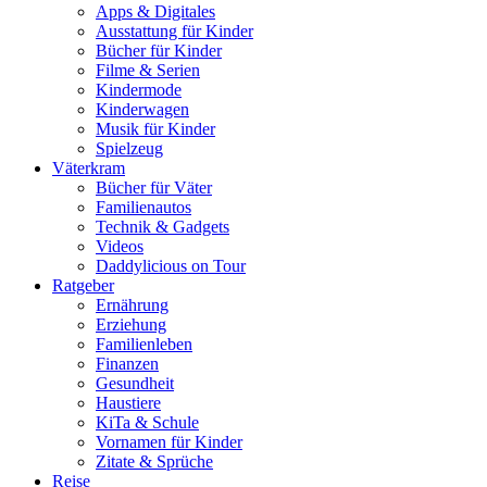
Apps & Digitales
Ausstattung für Kinder
Bücher für Kinder
Filme & Serien
Kindermode
Kinderwagen
Musik für Kinder
Spielzeug
Väterkram
Bücher für Väter
Familienautos
Technik & Gadgets
Videos
Daddylicious on Tour
Ratgeber
Ernährung
Erziehung
Familienleben
Finanzen
Gesundheit
Haustiere
KiTa & Schule
Vornamen für Kinder
Zitate & Sprüche
Reise